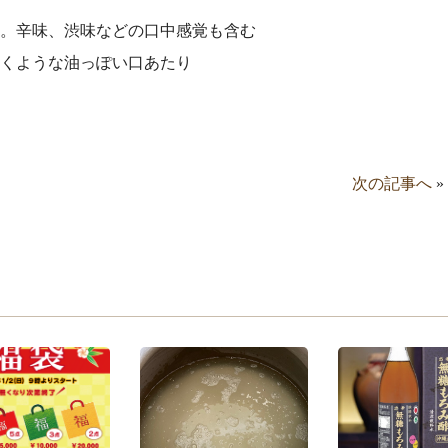
。辛味、渋味などの口中感覚も含む
くような油っぽい口あたり
次の記事へ
»