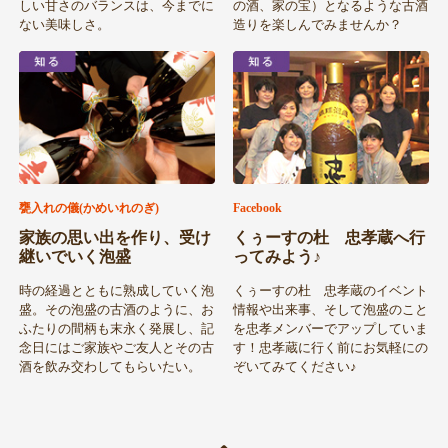
しい甘さのバランスは、今までに
の酒、家の宝）となるような古酒
ない美味しさ。
造りを楽しんでみませんか？
甕入れの儀(かめいれのぎ)
Facebook
家族の思い出を作り、受け
くぅーすの杜 忠孝蔵へ行
継いでいく泡盛
ってみよう♪
時の経過とともに熟成していく泡
くぅーすの杜 忠孝蔵のイベント
盛。その泡盛の古酒のように、お
情報や出来事、そして泡盛のこと
ふたりの間柄も末永く発展し、記
を忠孝メンバーでアップしていま
念日にはご家族やご友人とその古
す！忠孝蔵に行く前にお気軽にの
酒を飲み交わしてもらいたい。
ぞいてみてください♪