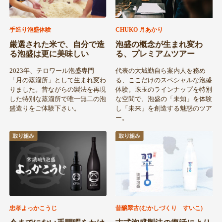
CHUKO 月あかり
⼿造り泡盛体験
泡盛の概念が生まれ変わ
厳選された⽶で、⾃分で造
る、プレミアムツアー
る泡盛は更に美味しい
代表の大城勤自ら案内人を務め
2023年、テロワール泡盛専⾨
る、ここだけのスペシャルな泡盛
「⽉の蒸溜所」として⽣まれ変わ
体験。珠玉のラインナップを特別
りました。昔ながらの製法を再現
な空間で、泡盛の「未知」を体験
した特別な蒸溜所で唯⼀無⼆の泡
し「未来」を創造する魅惑のツア
盛造りをご体験下さい。
ー。
忠孝よっかこうじ
昔醸翠古(むかしづくり すいこ)