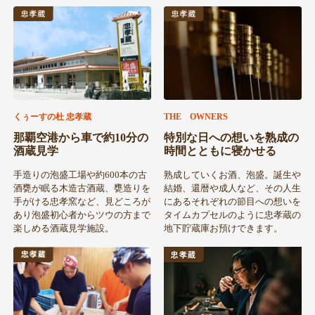
くぅーすの杜 忠孝蔵
THE OWNERS
那覇空港から車で約10分の
特別な日への想いを熟成の
酒蔵見学
時間とともに寝かせる
手造りの泡盛工場や約600本の古
熟成していくお酒、泡盛。誕生や
酒甕が眠る木造古酒蔵、甕造りを
結婚、還暦や成人など、その人生
手がける忠孝窯など、見どころが
にあるそれぞれの節目への想いを
あり泡盛初心者からツウの方まで
タイムカプセルのように忠孝蔵の
楽しめる酒蔵見学施設。
地下貯蔵庫お預けできます。