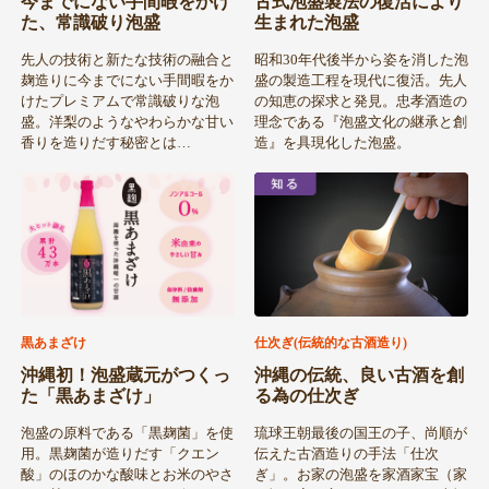
今までにない手間暇をかけ
古式泡盛製法の復活により
た、常識破り泡盛
生まれた泡盛
先人の技術と新たな技術の融合と
昭和30年代後半から姿を消した泡
麹造りに今までにない手間暇をか
盛の製造工程を現代に復活。先人
けたプレミアムで常識破りな泡
の知恵の探求と発見。忠孝酒造の
盛。洋梨のようなやわらかな甘い
理念である『泡盛文化の継承と創
香りを造りだす秘密とは…
造』を具現化した泡盛。
黒あまざけ
仕次ぎ(伝統的な古酒造り)
沖縄初！泡盛蔵元がつくっ
沖縄の伝統、良い古酒を創
た「黒あまざけ」
る為の仕次ぎ
泡盛の原料である「黒麹菌」を使
琉球王朝最後の国王の子、尚順が
用。黒麹菌が造りだす「クエン
伝えた古酒造りの手法「仕次
酸」のほのかな酸味とお米のやさ
ぎ」。お家の泡盛を家酒家宝（家