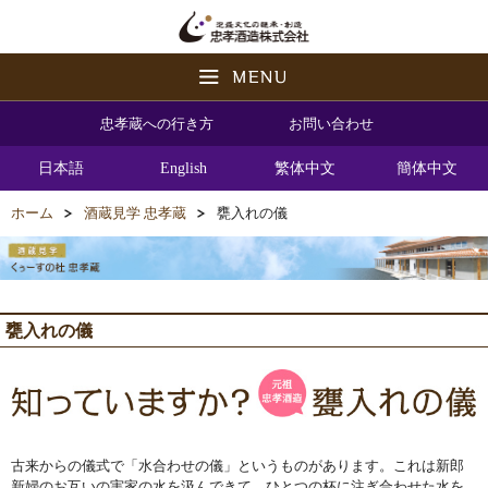
忠孝蔵への行き方
お問い合わせ
日本語
English
繁体中文
簡体中文
ホーム
酒蔵見学 忠孝蔵
甕入れの儀
甕入れの儀
古来からの儀式で「水合わせの儀」というものがあります。これは新郎
新婦のお互いの実家の水を汲んできて、ひとつの杯に注ぎ合わせた水を