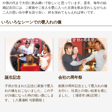
や孫の代まで大切に飲み継いで欲しいと思っています。是非、毎年の結
婚記念日には、ご家族やご友人を甕に入った古酒を飲み交わしながらお
二人の思い出や夢を語り合い、絆を深めてもらえれば幸いです。
いろいろなシーンでの甕入れの儀
誕生記念
会社の周年祭
子供が生まれた記念に家族で甕入
創業20周年記念として甕入れの儀
れの儀をおこないました。この子
を行い、社員との強い結束を感じ
が20歳になった時の祝い酒にしま
ました。［ 浦添市 (株)正関 ］
す。［ 八重瀬町 与那覇様 ］