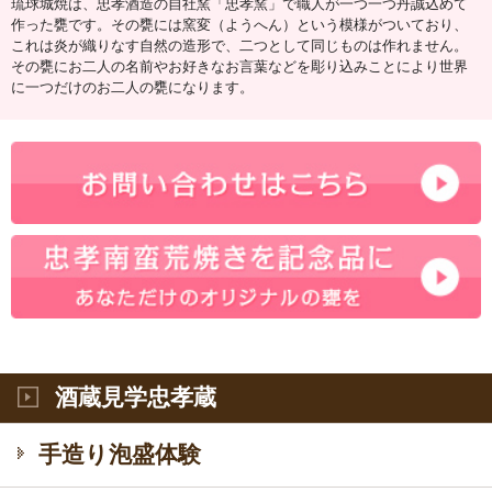
琉球城焼は、忠孝酒造の自社窯「忠孝窯」で職人が一つ一つ丹誠込めて
作った甕です。その甕には窯変（ようへん）という模様がついており、
これは炎が織りなす自然の造形で、二つとして同じものは作れません。
その甕にお二人の名前やお好きなお言葉などを彫り込みことにより世界
に一つだけのお二人の甕になります。
酒蔵見学忠孝蔵
手造り泡盛体験