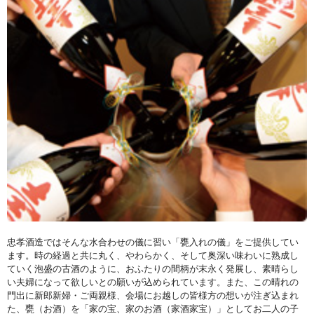
忠孝酒造ではそんな水合わせの儀に習い「甕入れの儀」をご提供してい
ます。時の経過と共に丸く、やわらかく、そして奥深い味わいに熟成し
ていく泡盛の古酒のように、おふたりの間柄が末永く発展し、素晴らし
い夫婦になって欲しいとの願いが込められています。また、この晴れの
門出に新郎新婦・ご両親様、会場にお越しの皆様方の想いが注ぎ込まれ
た、甕（お酒）を「家の宝、家のお酒（家酒家宝）」としてお二人の子