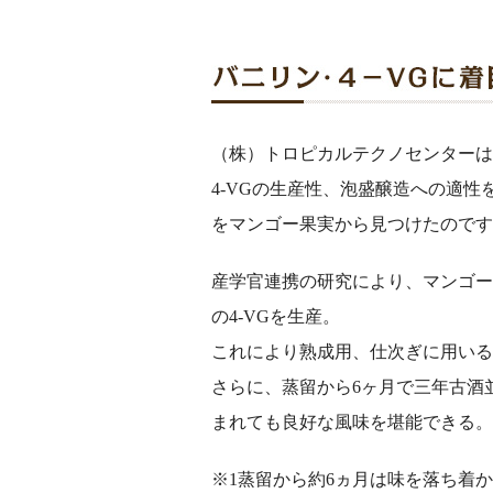
（株）トロピカルテクノセンターは
4-VGの生産性、泡盛醸造への適性
をマンゴー果実から見つけたのです
産学官連携の研究により、マンゴー
の4-VGを生産。
これにより熟成用、仕次ぎに用いる
さらに、蒸留から6ヶ月で三年古酒
まれても良好な風味を堪能できる。
※1蒸留から約6ヵ月は味を落ち着