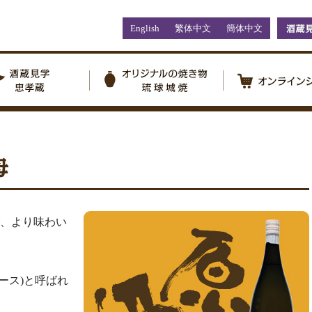
English
繁体中文
簡体中文
、より味わい
ース)と呼ばれ