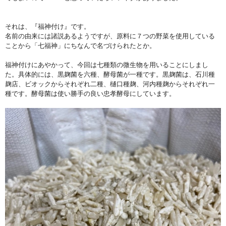
それは、『福神付け』です。
名前の由来には諸説あるようですが、原料に７つの野菜を使用している
ことから「七福神」にちなんで名づけられたとか。
福神付けにあやかって、今回は七種類の微生物を用いることにしまし
た。具体的には、黒麹菌を六種、酵母菌が一種です。黒麹菌は、石川種
麹店、ビオックからそれぞれ二種、樋口種麹、河内種麹からそれぞれ一
種です。酵母菌は使い勝手の良い忠孝酵母にしています。