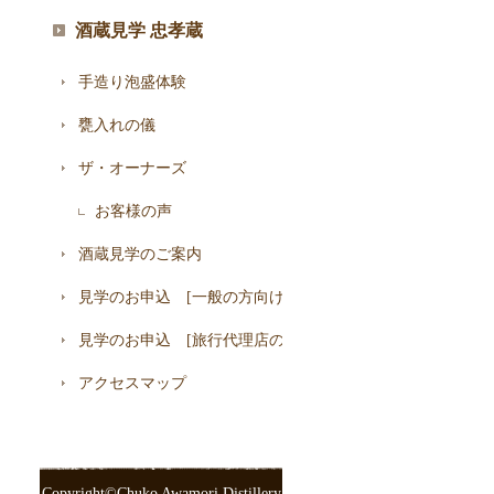
酒蔵見学 忠孝蔵
琉球城焼
手造り泡盛体験
記念日シー
甕入れの儀
お客様の
ザ・オーナーズ
開発ストー
お客様の声
土へのこだ
酒蔵見学のご案内
手造りへの
見学のお申込 [一般の方向け]
家の酒を育
見学のお申込 [旅行代理店の方向け]
プレビュー
アクセスマップ
Copyright©Chuko Awamori Distillery