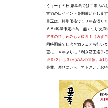
くぅーすの杜 忠孝蔵ではご来店のお客様
古酒の日イベントを開催いたします
目玉は、特別価格で１０年古酒６０
８８ℓ容量限定の為、無くなり次第終
容器の持ち込みも大歓迎！（必ず自
同時開催で仕次ぎ酒フェアも行いま
更に、４年ぶりに「利き酒王選手権
※９/２(土).３(日)のみの開催。
是非、遊びにいらして下さい。お待