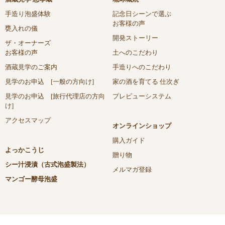
手造り泡盛体験
記念日シーンで選ぶ
お客様の声
甕入れの儀
開発ストーリー
ザ・オーナーズ
お客様の声
土へのこだわり
酒蔵見学のご案内
手造りへのこだわり
見学のお申込 [一般の方向け]
家の酒を育てる 仕次ぎ
見学のお申込 [旅行代理店の方向
プレビューシステム
け]
アクセスマップ
オンラインショップ
購入ガイド
よっかこうじ
贈り物
シー汁浸漬（古式泡盛製法）
メルマガ登録
マンゴー酵母泡盛