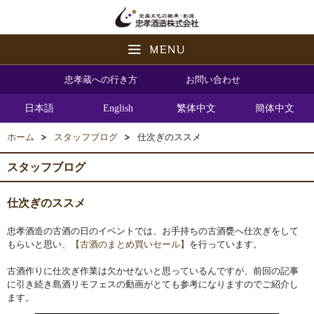
忠孝蔵への行き方
お問い合わせ
日本語
English
繁体中文
簡体中文
ホーム
スタッフブログ
仕次ぎのススメ
スタッフブログ
仕次ぎのススメ
忠孝酒造の古酒の日のイベントでは、お手持ちの古酒甕へ仕次ぎをして
もらいと思い、
【古酒のまとめ買いセール】
を行っています。
古酒作りに仕次ぎ作業は欠かせないと思っているんですが、前回の記事
に引き続き島酒リモフェスの動画がとても参考になりますのでご紹介し
ます。