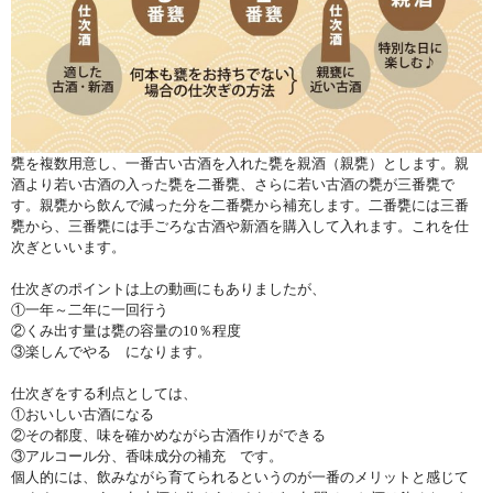
甕を複数用意し、一番古い古酒を入れた甕を親酒（親甕）とします。親
酒より若い古酒の入った甕を二番甕、さらに若い古酒の甕が三番甕で
す。親甕から飲んで減った分を二番甕から補充します。二番甕には三番
甕から、三番甕には手ごろな古酒や新酒を購入して入れます。これを仕
次ぎといいます。
仕次ぎのポイントは上の動画にもありましたが、
①一年～二年に一回行う
②くみ出す量は甕の容量の10％程度
③楽しんでやる になります。
仕次ぎをする利点としては、
①おいしい古酒になる
②その都度、味を確かめながら古酒作りができる
③アルコール分、香味成分の補充 です。
個人的には、飲みながら育てられるというのが一番のメリットと感じて