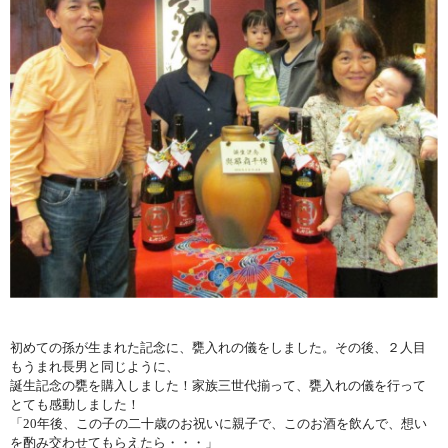
初めての孫が生まれた記念に、甕入れの儀をしました。その後、２人目
もうまれ長男と同じように、
誕生記念の甕を購入しました！家族三世代揃って、甕入れの儀を行って
とても感動しました！
「20年後、この子の二十歳のお祝いに親子で、このお酒を飲んで、想い
を酌み交わせてもらえたら・・・」