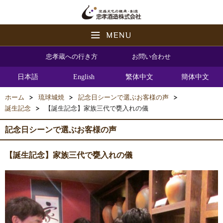
忠孝蔵への行き方
お問い合わせ
日本語
English
繁体中文
簡体中文
ホーム
琉球城焼
記念日シーンで選ぶお客様の声
誕生記念
【誕生記念】家族三代で甕入れの儀
記念日シーンで選ぶお客様の声
【誕生記念】家族三代で甕入れの儀