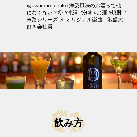
@awamori_chuko
洋梨風味のお酒って他
になくない？🤨
#沖縄
#泡盛
#お酒
#焼酎
#
末路シリーズ
♬ オリジナル楽曲 - 泡盛大
好き会社員
飲み方