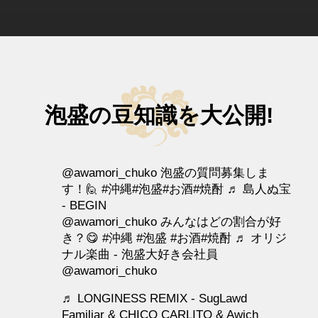
泡盛の豆知識を大公開!
@awamori_chuko
泡盛の質問募集しま
す！🙋
#沖縄
#泡盛
#お酒
#焼酎
♬ 島人ぬ宝
- BEGIN
@awamori_chuko
みんなはどの割合が好
き？😋
#沖縄
#泡盛
#お酒
#焼酎
♬ オリジ
ナル楽曲 - 泡盛大好き会社員
@awamori_chuko
♬ LONGINESS REMIX - SugLawd
Familiar & CHICO CARLITO & Awich