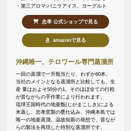
・第三アロマ:バニラアイス、ヨーグルト
忠孝 公式ショップで見る
amazonで見る
沖縄唯一、テロワール専門蒸溜所
一回の蒸溜で一升瓶当たり、わずか60本。
当社のメインとなる蒸溜所と比較しても、生
産 量はおよそ50分の1。そのほぼ全ての行程
が昔ながらの手作業により行われます。
琉球王国時代の地釜甑(じがまこしき)による
米蒸し、忠孝窯製の甕仕込み、沖縄本島では
唯一の地釜蒸溜。温故知新の発想で、昔なが
らの製法を再現した特別な蒸溜所です。