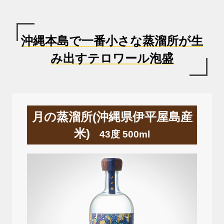
沖縄本島で一番小さな蒸溜所が生
み出すテロワール泡盛
月の蒸溜所(沖縄県伊平屋島産
米)
43度 500ml