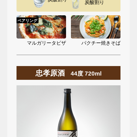
炭酸割り
ペアリング
マルガリータピザ
パクチー焼きそば
忠孝原酒
44度 720ml